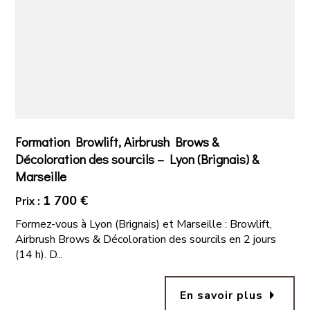
Formation Browlift, Airbrush Brows &
Décoloration des sourcils – Lyon (Brignais) &
Marseille
1 700 €
Prix :
Formez-vous à Lyon (Brignais) et Marseille : Browlift,
Airbrush Brows & Décoloration des sourcils en 2 jours
(14 h). D...
arrow_right
En savoir plus