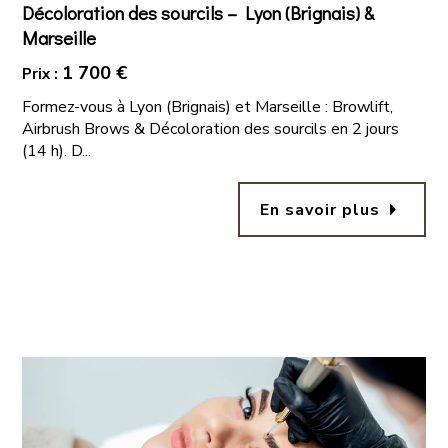
Décoloration des sourcils – Lyon (Brignais) &
Marseille
1 700 €
Prix :
Formez-vous à Lyon (Brignais) et Marseille : Browlift,
Airbrush Brows & Décoloration des sourcils en 2 jours
(14 h). D...
arrow_right
En savoir plus